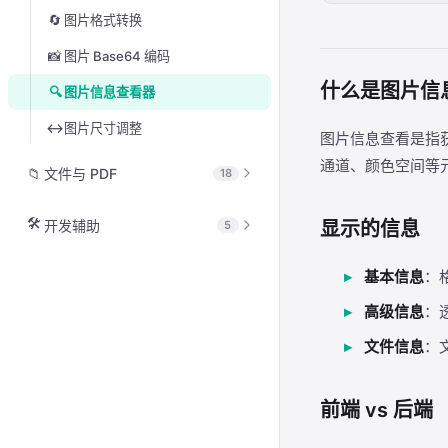
📊
HTTP 状态码查询
🔄
图片格式转换
📆
ISO 8601 解析
📋
WHOIS 查询
📸
图片 Base64 编码
🎂
年龄计算
🔌
端口检测
什么是图片信
🔍
图片信息查看器
🕰️
世界时钟
🔎
DNS 查询
↔️
图片尺寸调整
🗓️
ISO 周数计算
图片信息查看是指
🧮
子网计算器
通道、颜色空间等
📁
文件与 PDF
18
🧱
IPv4 范围转 CIDR
查看全部
📇
MAC 地址查询
🛠️
显示的信息
开发辅助
5
🧩
PDF 合并
查看全部
基本信息
：
✂️
PDF 拆分
🔍
正则表达式测试
高级信息
：
🗑️
PDF 删除页面
🔐
JWT 解析
文件信息
：
🔀
PDF 页面重排
🏷️
SemVer 版本比较
🔄
PDF 页面旋转
前端 vs 后端
🗝️
Unix 权限计算器
📐
PDF 页面裁边
👉
JSON Pointer 浏览器