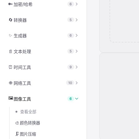
查看全部
🔑
加密/哈希
6
🔗
URL 编解码
📋
JSON 格式化
查看全部
🔤
HTML 实体编码
🔄
转换器
5
📄
XML 格式化
🔒
Hash 计算器
🔠
Unicode 转义
查看全部
🌐
HTML 格式化
✨
生成器
6
🔐
HMAC 计算器
🔢
Hex 编解码
🔄
JSON 转 XML
📜
JavaScript 格式化
查看全部
🔑
AES 加密/解密
📄
文本处理
5
📡
Morse 莫尔斯电码
🔄
XML 转 JSON
🎨
CSS 格式化
🆔
UUID 生成器
📁
文件哈希
🌐
Punycode 编解码
查看全部
🔢
进制转换
⏰
时间工具
9
🗄️
SQL 格式化
🔐
密码生成器
🔐
RSA 加密/解密
📋
JSON 字符串转义
📊
文本对比
🔄
单位转换器
📝
YAML 格式化
查看全部
🔍
密码检查器
🌐
网络工具
10
🧬
PBKDF2 密钥派生
🔣
字符/ASCII 码查询
📈
字符统计
📊
CSV / JSON 转换
📑
JSON Lines 校验
🕐
时间戳转换
📱
二维码生成器
查看全部
🧩
Base32 编解码
🔄
文本大小写转换
🖼️
图像工具
6
📅
日期计算器
📝
Lorem Ipsum 生成器
🌍
IP 地址查询
🔢
数字转大写
查看全部
🌍
时区转换
🎲
安全随机数据生成器
🔗
URL 解析
↕️
文本行排序去重
🎨
颜色转换器
⏲️
Cron 表达式
🔍
User Agent 解析
🗜️
图片压缩
⏱️
时长转换