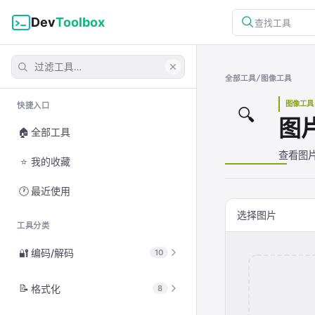
Dev
Toolbox
查找工具
全部工具
/
图像工具
图像工具
快捷入口
🔍
图
🏠
全部工具
查看图
⭐
我的收藏
🕐
最近使用
选择图片
工具分类
🔐
编码/解码
10
查看全部
📝
格式化
8
🔤
Base64 编解码