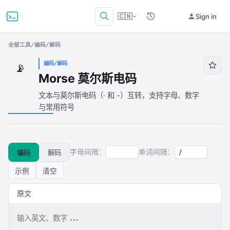
🇨🇳
Sign in
全部工具
/
编码/解码
编码/解码
📡
Morse 莫尔斯电码
文本与莫尔斯电码（· 和 -）互转，支持字母、数字
与常用符号
字母间隔：
单词间隔：
编码
解码
示例
清空
原文